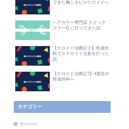
できた胸ニキビがケロイドへ
ヘアカラー専門店 クイック
カラーQ に行ってきた話
【ケロイド治療記２】形成外
科でステロイド注射を打った
話
【ケロイド治療記7】4度目の
形成外科へ
カテゴリー
ウーバー