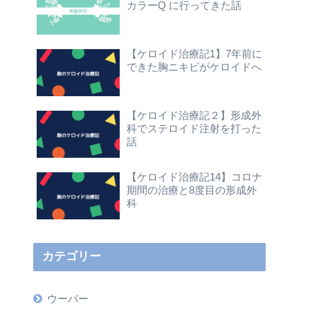
カラーQ に行ってきた話
【ケロイド治療記1】7年前に
できた胸ニキビがケロイドへ
【ケロイド治療記２】形成外
科でステロイド注射を打った
話
【ケロイド治療記14】コロナ
期間の治療と8度目の形成外
科
カテゴリー
ウーバー