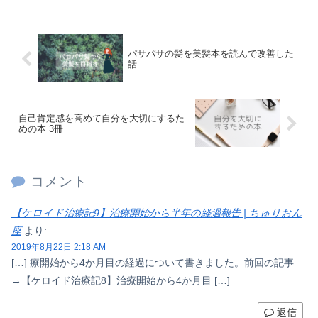
パサパサの髪を美髪本を読んで改善した
話
自己肯定感を高めて自分を大切にするた
めの本 3冊
コメント
【ケロイド治療記9】治療開始から半年の経過報告 | ちゅりおん
座
より:
2019年8月22日 2:18 AM
[…] 療開始から4か月目の経過について書きました。前回の記事
→【ケロイド治療記8】治療開始から4か月目 […]
返信