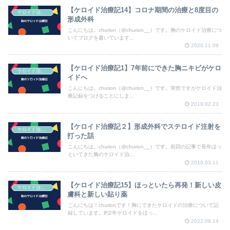
【ケロイド治療記14】コロナ期間の治療と8度目の
ケロイド治療記
形成外科
こんにちは。churion（@churion__）です。胸のケロイド治療につ
いてブログを書いています...
2020.11.09
【ケロイド治療記1】7年前にできた胸ニキビがケロ
ケロイド治療記
イドへ
こんにちは。churion（@churion__）です。突然ですがケロイド治
療記録をつけることにしま...
2019.02.23
【ケロイド治療記２】形成外科でステロイド注射を
ケロイド治療記
打った話
こんにちは。churion（@churion__）です。前回の記事で長年ほっ
といてきた胸のケロイド治...
2019.03.11
【ケロイド治療記15】ほっといたら再発！新しい皮
ケロイド治療記
膚科と新しい貼り薬
こんにちは！churionです！胸にできたケロイドの治療について記
録しています。約2年ケロイドをほっ...
2022.09.14