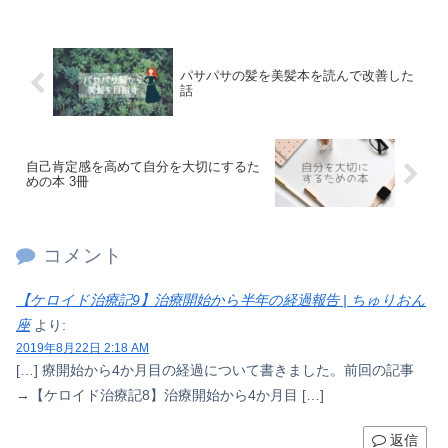
パサパサの髪を美髪本を読んで改善した
話
自己肯定感を高めて自分を大切にするた
めの本 3冊
コメント
【ケロイド治療記9】治療開始から半年の経過報告 | ちゅりおん
座
より:
2019年8月22日 2:18 AM
[…] 療開始から4か月目の経過について書きました。前回の記事
→【ケロイド治療記8】治療開始から4か月目 […]
返信