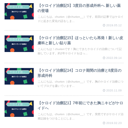
【ケロイド治療記5】3度目の形成外科へ 新しい薬
ケロイド治療記
の登場
こんにちは。churion（@churion__）です。前回の記事ではケロイ
ドに起きた変化の話をしま...
2019.05.12
【ケロイド治療記15】ほっといたら再発！新しい皮
ケロイド治療記
膚科と新しい貼り薬
こんにちは！churionです！胸にできたケロイドの治療について記
録しています。約2年ケロイドをほっ...
2022.09.14
【ケロイド治療記14】コロナ期間の治療と8度目の
ケロイド治療記
形成外科
こんにちは。churion（@churion__）です。胸のケロイド治療につ
いてブログを書いています...
2020.11.09
【ケロイド治療記1】7年前にできた胸ニキビがケロ
ケロイド治療記
イドへ
こんにちは。churion（@churion__）です。突然ですがケロイド治
療記録をつけることにしま...
2019.02.23